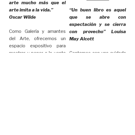
arte mucho más que el
arte imita a la vida.”
“Un buen libro es aquel
Oscar Wilde
que se abre con
expectación y se cierra
Como Galería y amantes
con provecho” Louisa
del Arte, ofrecemos un
May Alcott
espacio expositivo para
mostrar y poner a la venta
Contamos con una cuidada
las obras de diferentes
selección de literatura,
artistas locales y
novela gráfica, cómics,
nacionales, con el fin de
cuadernos de arte y libros
acercar el arte al público en
de segunda mano entre
un ambiente distendido,
otros.
agradable y con especial
mimo hacia la obra
(iluminación, espacio, etc…)
Vinos