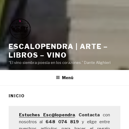
ESCALOPENDRA | ARTE –
LIBROS – VINO
“El vino siembra poesía en los corazones.” Dante Alighieri
Menú
INICIO
Estuches Esc@lopendra
.
Contacta
con
nosotros al
648 074 819
y elige entre
nuestros artículos para hacer el regalo