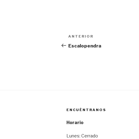
Navegación
Entrada
ANTERIOR
de
anterior:
Escalopendra
entradas
ENCUÉNTRANOS
Horario
Lunes: Cerrado