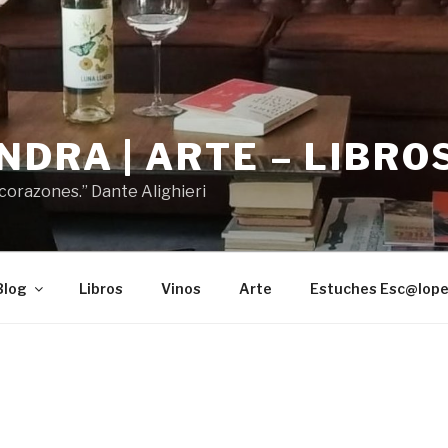
DRA | ARTE – LIBROS
 corazones.” Dante Alighieri
Blog
Libros
Vinos
Arte
Estuches Esc@lop