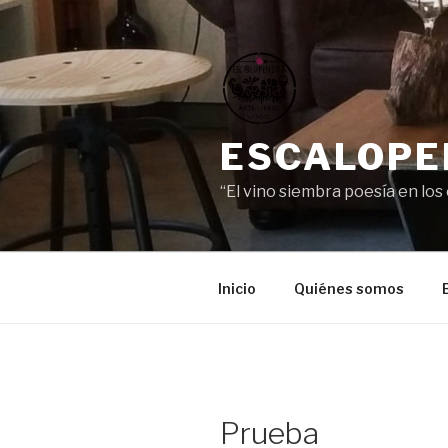
Saltar
al
contenido
ESCALOPEN
“El vino siembra poesía en los
Inicio
Quiénes somos
Prueba