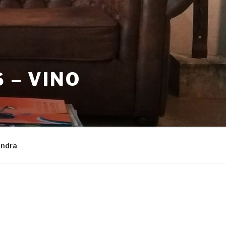
 – VINO
endra