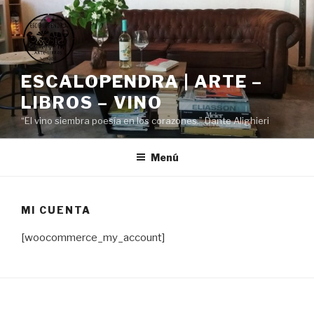
Saltar
al
contenido
ESCALOPENDRA | ARTE –
LIBROS – VINO
“El vino siembra poesía en los corazones.” Dante Alighieri
Menú
MI CUENTA
[woocommerce_my_account]