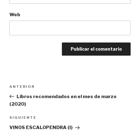
Web
Navegación
Entrada
ANTERIOR
de
anterior:
Libros recomendados en el mes de marzo
entradas
(2020)
Siguiente
SIGUIENTE
entrada
VINOS ESCALOPENDRA (I)