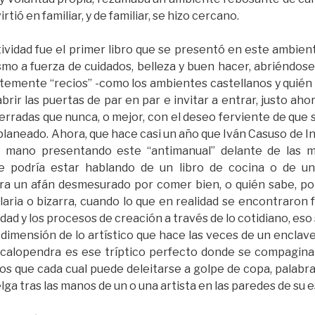
tió en familiar, y de familiar, se hizo cercano.
ividad fue el primer libro que se presentó en este ambie
ismo a fuerza de cuidados, belleza y buen hacer, abriéndos
temente “recios” -como los ambientes castellanos y quién 
rir las puertas de par en par e invitar a entrar, justo aho
rradas que nunca, o mejor, con el deseo ferviente de que 
planeado. Ahora, que hace casi un año que Iván Casuso de In
 mano presentando este “antimanual” delante de las mi
e podría estar hablando de un libro de cocina o de u
era un afán desmesurado por comer bien, o quién sabe, po
aria o bizarra, cuando lo que en realidad se encontraron f
vidad y los procesos de creación a través de lo cotidiano, es
dimensión de lo artístico que hace las veces de un enclave 
scalopendra es ese tríptico perfecto donde se compaginan
 los que cada cual puede deleitarse a golpe de copa, palabr
elga tras las manos de un o una artista en las paredes de su 