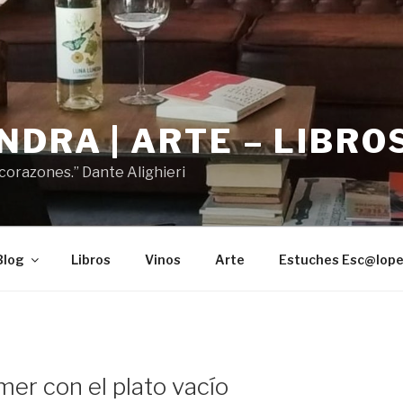
DRA | ARTE – LIBROS
 corazones.” Dante Alighieri
Blog
Libros
Vinos
Arte
Estuches Esc@lop
er con el plato vacío