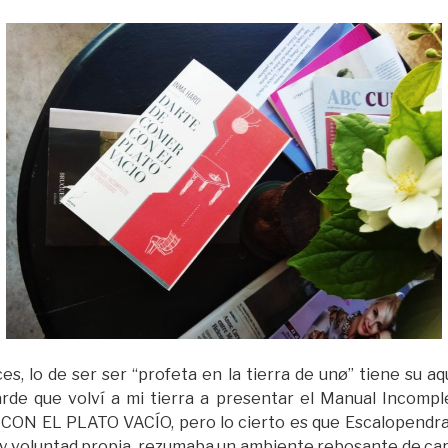
s, lo de ser ser “profeta en la tierra de unø” tiene su aq
arde que volví a mi tierra a presentar el Manual Incompl
N EL PLATO VACÍO, pero lo cierto es que Escalopendra, 
d y voluntad propia, rezumaba un ambiente rebosante de car