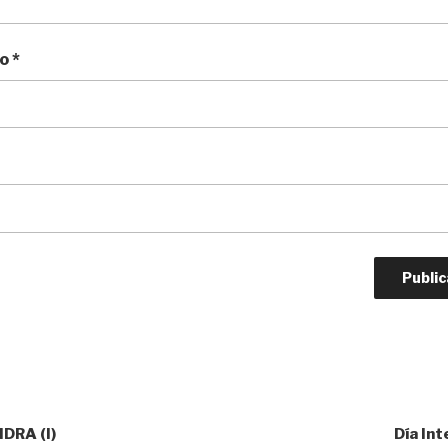
co
*
DRA (I)
Día Int