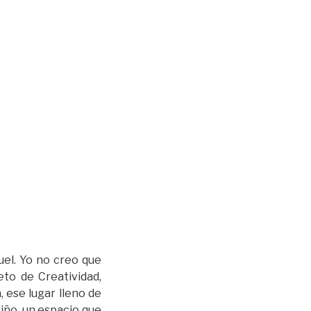
uel. Yo no creo que
eto de Creatividad,
ese lugar lleno de
iño, un espacio que