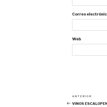
Correo electróni
Web
Navegación
Entrada
ANTERIOR
de
anterior:
VINOS ESCALOPEN