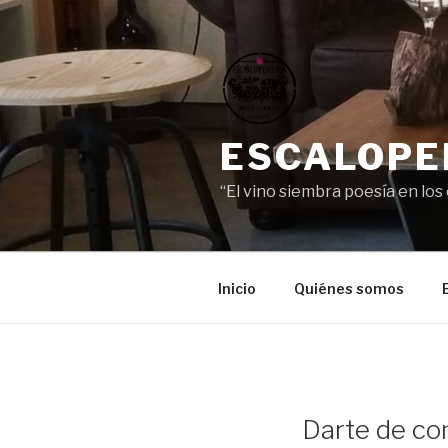
Saltar
al
contenido
ESCALOPEN
“El vino siembra poesía en los
Inicio
Quiénes somos
Darte de com