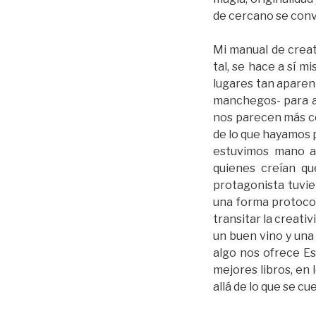
de cercano se convir
Mi manual de creat
tal, se hace a sí m
lugares tan aparen
manchegos- para ab
nos parecen más ce
de lo que hayamos 
estuvimos mano a
quienes creían qu
protagonista tuvi
una forma protocol
transitar la creati
un buen vino y una 
algo nos ofrece E
mejores libros, en
allá de lo que se cu