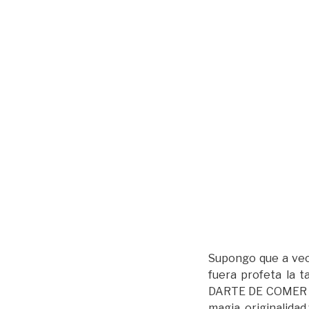
Supongo que a vece
fuera profeta la t
DARTE DE COMER CO
magia, originalida