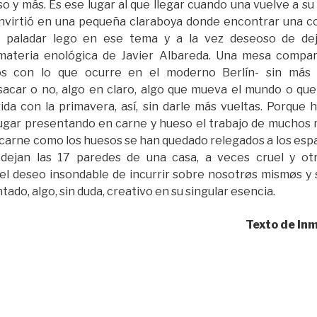
o y más. Es ese lugar al que llegar cuando una vuelve a su 
onvirtió en una pequeña claraboya donde encontrar una c
 paladar lego en ese tema y a la vez deseoso de deja
materia enológica de Javier Albareda. Una mesa compar
s con lo que ocurre en el moderno Berlín- sin más 
acar o no, algo en claro, algo que mueva el mundo o que 
ida con la primavera, así, sin darle más vueltas. Porque
ugar presentando en carne y hueso el trabajo de muchos 
 carne como los huesos se han quedado relegados a los espa
dejan las 17 paredes de una casa, a veces cruel y ot
el deseo insondable de incurrir sobre nosotrøs mismøs y 
tado, algo, sin duda, creativo en su singular esencia.
Texto de In