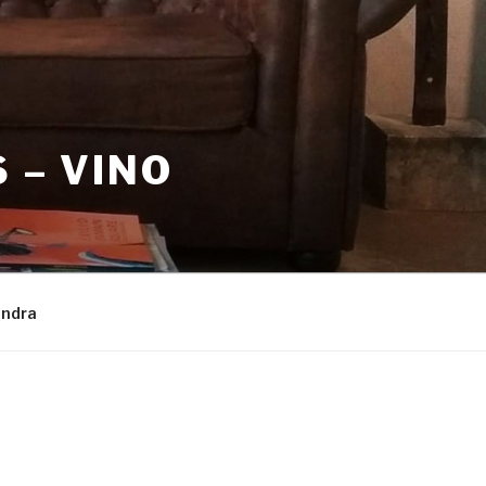
 – VINO
endra