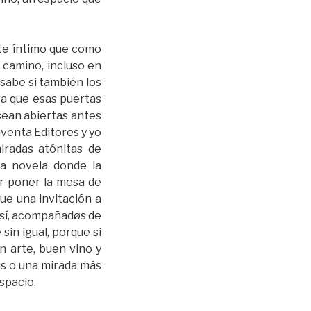
nte íntimo que como
e camino, incluso en
sabe si también los
ra que esas puertas
sean abiertas antes
venta Editores y yo
radas atónitas de
na novela donde la
r poner la mesa de
ue una invitación a
o sí, acompañadøs de
sin igual, porque si
 arte, buen vino y
as o una mirada más
espacio.