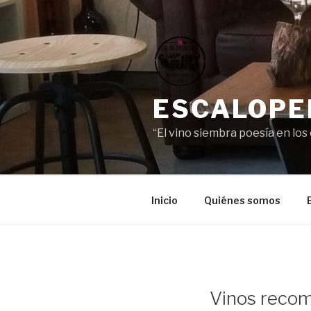
Saltar
al
contenido
ESCALOPEN
“El vino siembra poesía en los
Inicio
Quiénes somos
Vinos recom