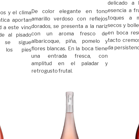
delicado a 
esencia a fr
De color elegante en tono
os y el clima
toques a ma
amarillo verdoso con reflejos
ntica aportan
secos y bolle
dorados, se presenta a la nariz
ad a este vino
en boca res
con un aroma fresco de
de al pisado
tacto cremos
albaricoque, piña, pomelo y
e se sigue
da persistenc
flores blancas. En la boca tiene
n los pies
una entrada fresca, con
amplitud en el paladar y
retrogusto frutal.