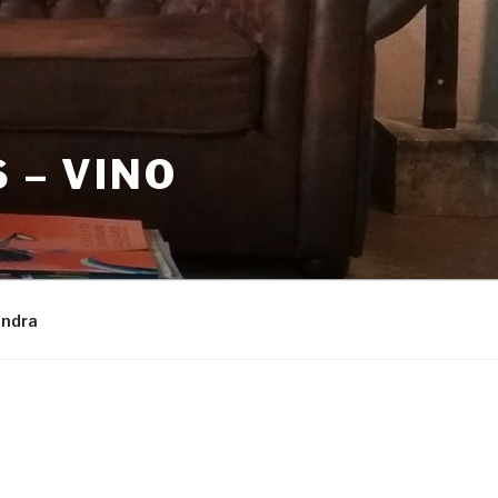
 – VINO
endra