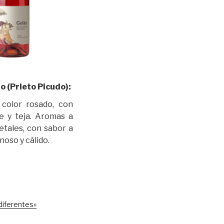
 (Prieto Picudo):
 color rosado, con
e y teja. Aromas a
etales, con sabor a
noso y cálido.
diferentes»