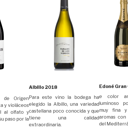
Edoné Gran
Albillo 2018
e color am
Para este vino la bodega ha
n de Origen
luminoso p
elegido la Albillo, una variedad
ta y violáceos
muy fina y 
castellana poco conocida y que
l al olfato y
aromas con 
tiene una calidad
su paso por la
del Mediterrá
extraordinaria.