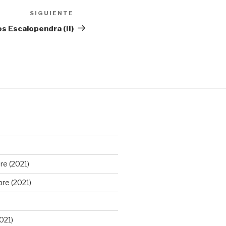
SIGUIENTE
Siguiente
entrada
os Escalopendra (II)
e (2021)
re (2021)
021)