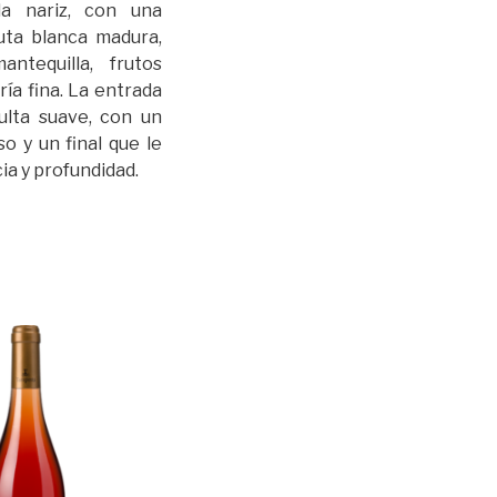
la nariz, con una
uta blanca madura,
ntequilla, frutos
ría fina. La entrada
ulta suave, con un
o y un final que le
ia y profundidad.