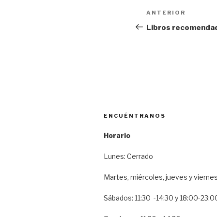
Navegación
Entrada
ANTERIOR
de
anterior:
Libros recomendado
entradas
ENCUÉNTRANOS
Horario
Lunes: Cerrado
Martes, miércoles, jueves y vierne
Sábados: 11:30 -14:30 y 18:00-23:0