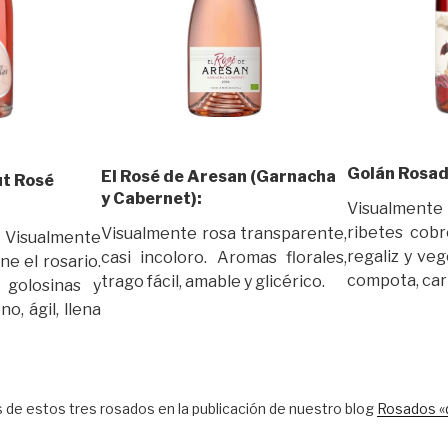
Golán Rosado
El Rosé de Aresan (Garnacha
ut Rosé
y Cabernet):
Visualmente
ribetes cobr
Visualmente rosa transparente,
Visualmente
regaliz y veg
casi incoloro. Aromas florales,
ne el rosario.
compota, car
trago fácil, amable y glicérico.
 golosinas y
o, ágil, llena
de estos tres rosados en la publicación de nuestro blog
Rosados «